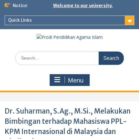
Skip
Notice:
Welcome to our university.
to
content
Quick Links
Search
for:
Menu
Dr. Suharman, S.Ag., M.Si., Melakukan
Bimbingan terhadap Mahasiswa PPL-
KPM Internasional di Malaysia dan