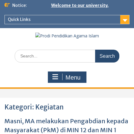
Skip
Notice:
Welcome to our university.
to
content
Quick Links
Search
for:
Menu
Kategori:
Kegiatan
Masni, MA melakukan Pengabdian kepada
Masyarakat (PkM) di MIN 12 dan MIN 1