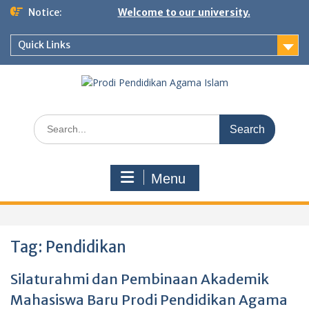
Skip
Notice:
Welcome to our university.
to
content
Quick Links
Search
for:
Menu
Tag:
Pendidikan
Silaturahmi dan Pembinaan Akademik
Mahasiswa Baru Prodi Pendidikan Agama